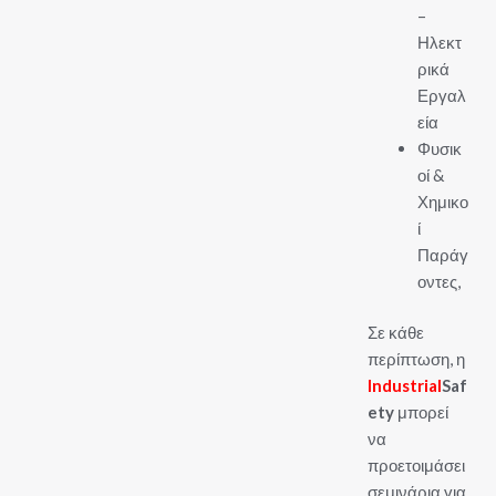
–
Ηλεκτ
ρικά
Εργαλ
εία
Φυσικ
οί &
Χημικο
ί
Παράγ
οντες,
Σε κάθε
περίπτωση, η
Industrial
Saf
ety
μπορεί
να
προετοιμάσει
σεμινάρια για