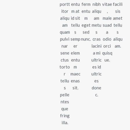
portt
entu
ferm
nibh
vitae
facili
itor
m at
entu
aliqu
,
sis
aliqu
id sit
m
am
male
amet
am
tellu
eget
metu
suad
tellu
quam
s
sed
s
a
s
pulvi
semp
nunc.
cras
odio
aliqu
nar
er
lacini
orci
am.
sene
elem
a mi
quisq
ctus
entu
ultric
ue.
torto
m
es id
r
maec
ultric
tellu
enas
es
s
sit.
done
pelle
c.
ntes
que
fring
illa.