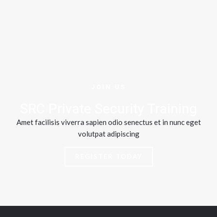
JOIN US
SRC Private Security Training
Amet facilisis viverra sapien odio senectus et in nunc eget
volutpat adipiscing
REGISTER TODAY