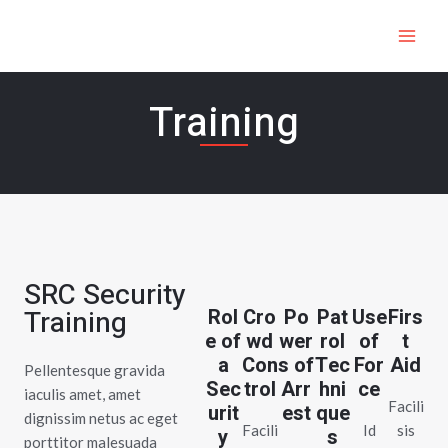
Μετάβαση
MAI
στο
ME
περιεχόμενο
Training
SRC Security
Training
Rol
Cro
Po
Pat
Use
Firs
e of
wd
wer
rol
of
t
a
Con
s of
Tec
For
Aid
Pellentesque gravida
Sec
trol
Arr
hni
ce
iaculis amet, amet
Facili
urit
est
que
dignissim netus ac eget
Facili
Id
sis
y
s
porttitor malesuada