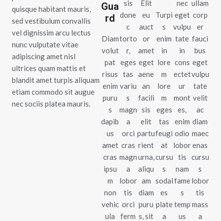
sis
Elit
nec
ullam
Gua
quisque habitant mauris,
done
eu
Turpi
eget
corp
rd
sed vestibulum convallis
c
auct
s
vulpu
er
vel dignissim arcu lectus
Diam
torto
or
enim
tate
fauci
nunc vulputate vitae
volut
r,
amet
in
in
bus
adipiscing amet nisl
pat
eges
eget
lore
cons
eget
ultrices quam mattis et
risus
tas
aene
m
ectet
vulpu
blandit amet turpis aliquam
enim
variu
an
lore
ur
tate
etiam commodo sit augue
puru
s
facili
m
mont
velit
nec sociis platea mauris.
s
magn
sis
eges
es,
ac
dapib
a
elit
tas
enim
diam
us
orci
partu
feugi
odio
maec
amet
cras
rient
at
lobor
enas
cras
magn
urna,
cursu
tis
cursu
ipsu
a
aliqu
s
nam
s
m
lobor
am
sodal
fame
lobor
non
tis
diam
es
s
tis
vehic
orci
puru
plate
temp
mass
ula
ferm
s, sit
a
us
a